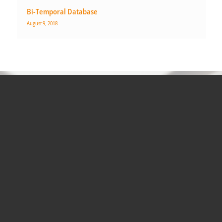
Bi-Temporal Database
August 9, 2018
KONTAKTIEREN SIE
UNS NOCH HEUTE FÜR
EINE LÖSUNG FÜR SIE.
Kontakt aufnehmen